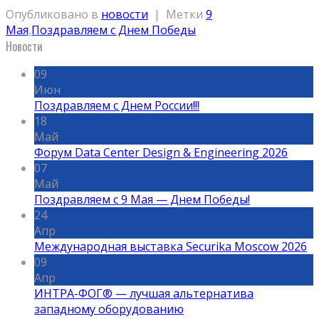
Опубликовано в
новости
|
Метки
9
Мая
,
Поздравляем с Днем Победы
Новости
09
Июн
Поздравляем с Днем России!!!
18
Май
Форум Data Center Design & Engineering 2026
07
Май
Поздравляем с 9 Мая — Днем Победы!
24
Апр
Международная выставка Securika Moscow 2026
09
Апр
ИНТРА-ФОГ® — лучшая альтернатива
западному оборудованию