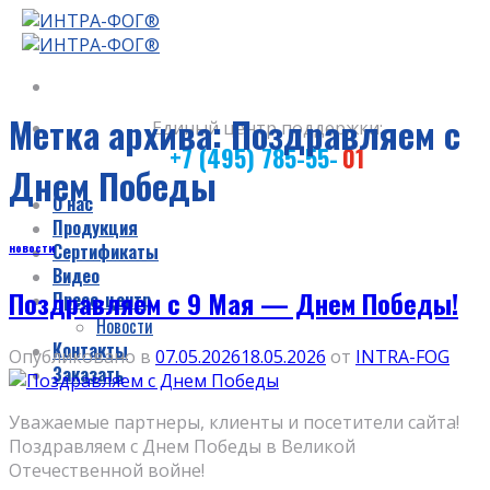
Skip
to
content
Метка архива:
Поздравляем с
Единый центр поддержки:
+7 (495) 785-55-
01
Днем Победы
О нас
Продукция
Сертификаты
новости
Видео
Поздравляем с 9 Мая — Днем Победы!
Пресс-центр
Новости
Контакты
Опубликовано в
07.05.2026
18.05.2026
от
INTRA-FOG
Заказать
Уважаемые партнеры, клиенты и посетители сайта!
Поздравляем с Днем Победы в Великой
Отечественной войне!