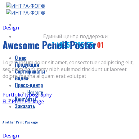
Skip
to
content
Design
Единый центр поддержки:
Awesome Pencil Poster
+7 (495) 785-55-
01
О нас
Lorem ipsum dolor sit amet, consectetuer adipiscing elit,
Продукция
sed diam nonummy nibh euismod tincidunt ut laoreet
Сертификаты
dolore magna aliquam erat volutpat
Видео
Пресс-центр
Новости
Portfolio typography
Контакты
FL3 Print Package
Заказать
Another Print Package
Design