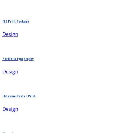
FL3 Print Package
Design
Portfolio typography
Design
Flatsome Poster Print
Design