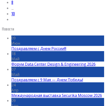
8
…
10
Новости
09
Июн
Поздравляем с Днем России!!!
18
Май
Форум Data Center Design & Engineering 2026
07
Май
Поздравляем с 9 Мая — Днем Победы!
24
Апр
Международная выставка Securika Moscow 2026
09
Апр