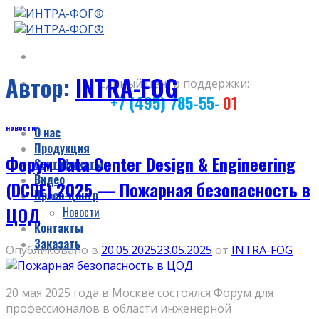
Skip
to
content
Автор:
INTRA-FOG
Единый центр поддержки:
+7 (495) 785-55-
01
новости
О нас
Продукция
Форум Data Center Design & Engineering
Сертификаты
Видео
(DCDE) 2025 — Пожарная безопасность в
Пресс-центр
ЦОД
Новости
Контакты
Заказать
Опубликовано в
20.05.2025
23.05.2025
от
INTRA-FOG
20 мая 2025 года в Москве состоялся Форум для
профессионалов в области инженерной